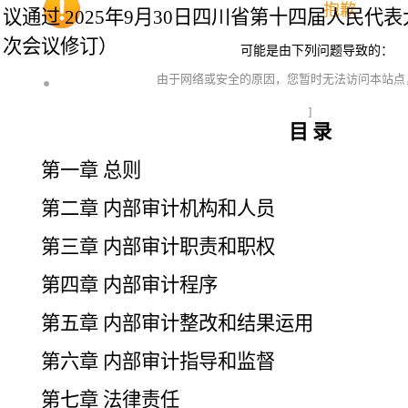
抱歉
议通过
2025年9月30日四川省第十四届人民代
次会议修订）
可能是由下列问题导致的：
由于网络或安全的原因，您暂时无法访问本站点
]
目
录
第一章
总则
第二章
内部审计机构和人员
第三章
内部审计职责和职权
第四章
内部审计程序
第五章
内部审计整改和结果运用
第六章
内部审计指导和监督
第七章
法律责任