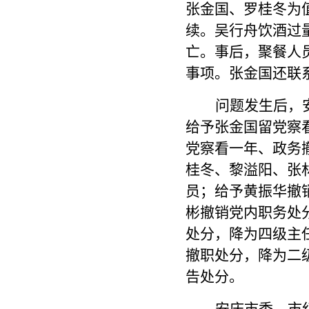
张金国、罗桂冬为
续。吴行舟饮酒过
亡。事后，聚餐人
事项。张金国还联
问题发生后，
给予张金国留党察
党察看一年、政务
桂冬、黎溢阳、张
员；给予黄振华撤
彬撤销党内职务处
处分，降为四级主
撤职处分，降为二
告处分。