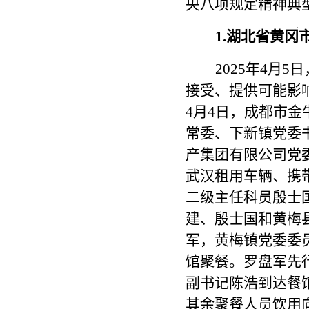
央八项规定精神典
由
1.湖北省黄
2025年4月
接受、提供可能影
4月4日，成都市
常委、下新镇党委
产集团有限公司党
武汉租用车辆、携
二级主任科员殷士
建、殷士国和黄梅
军，黄梅镇党委委
馆聚餐。罗盘军先
副书记陈浩到达餐
其余聚餐人员饮用