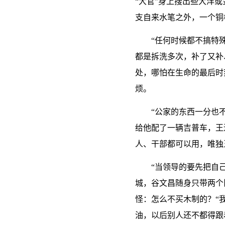
“大官”身上搜出些大洋
支自来水笔之外，一个铜
“任何时候都不搞特
都是拆洗多次，补了又补
处，哪怕在生命的最后时
烦。
“公家的东西一分也
给他配了一辆吉普车，王
人、干部都可以用，唯独
“当领导的要先把自
城，谷文昌随身只带两个
怪：怎么不买木制的？“
油，以后别人还不都得跟