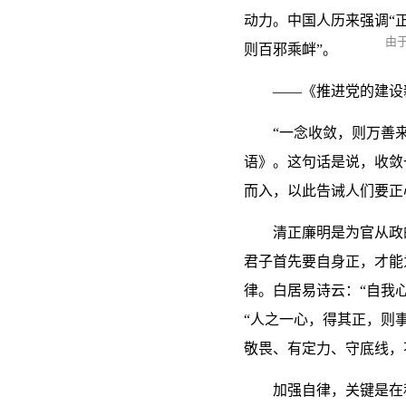
动力。中国人历来强调
“
由
则百邪乘衅”。
——《推进党的建设
“一念收敛，则万善
语》。这句话是说，收敛
而入，以此告诫人们要正
清正廉明是为官从政
君子首先要自身正，才能
律。白居易诗云：“自我
“人之一心，得其正，则
敬畏、有定力、守底线，
加强自律，关键是在